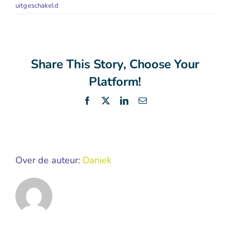
voor
uitgeschakeld
Heeft
mijn
werkgever
invloed
Share This Story, Choose Your
op
het
Platform!
advies
van
Facebook
X
LinkedIn
E-
de
mail
bedrijfsarts?
Over de auteur:
Daniek