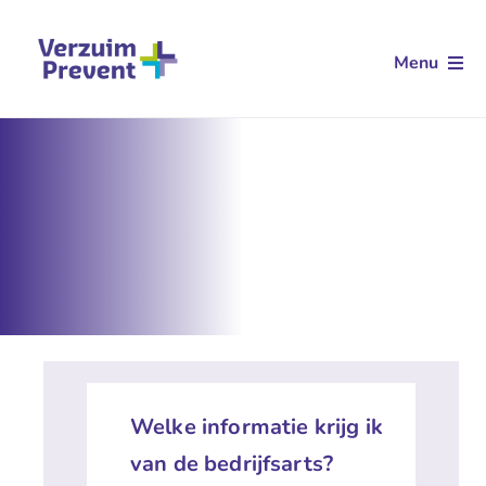
Ga
naar
Menu
inhoud
Arbodienstverlening
Aanvullende dienstverlening
Klantverhalen
Kennis
Over ons
Contact
Welke informatie krijg ik
van de bedrijfsarts?