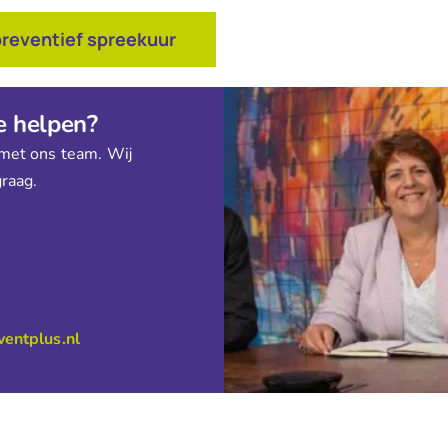
preventief spreekuur
e helpen?
met ons team. Wij
raag.
entplus.nl