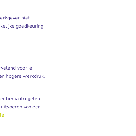
werkgever niet
kkelijke goedkeuring
rvelend voor je
een hogere werkdruk.
ventiemaatregelen.
t uitvoeren van een
ie
.