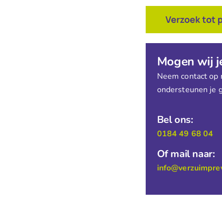
Verzoek tot 
Mogen wij j
Neem contact op 
ondersteunen je g
Bel ons:
0184 49 68 04
Of mail naar:
info@verzuimprev