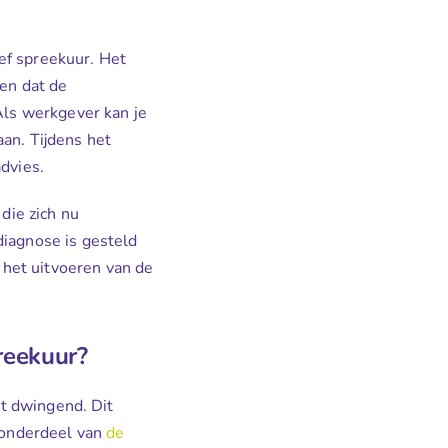
ef spreekuur. Het
men dat de
Als werkgever kan je
an. Tijdens het
dvies.
die zich nu
diagnose is gesteld
het uitvoeren van de
preekuur?
et dwingend. Dit
s onderdeel van
de