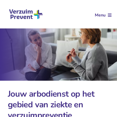
Ga
naar
Menu
inhoud
Arbodienstverlening
Aanvullende dienstverlening
Klantverhalen
Kennis
Over ons
Jouw arbodienst op het
Contact
gebied van ziekte en
verzuimpreventie