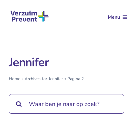
Ga
naar
Menu
inhoud
Arbodienstverlening
Aanvullende dienstverlening
Jennifer
Klantverhalen
Kennis
Home
»
Archives for Jennifer
»
Pagina 2
Over ons
Zoeken
naar:
Contact