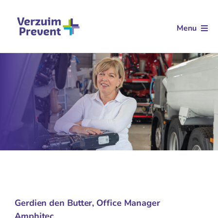
Ga
naar
Menu
inhoud
Arbodienstverlening
Aanvullende dienstverlening
Klantverhalen
Kennis
Over ons
Contact
Gerdien den Butter, Office Manager
Amphitec