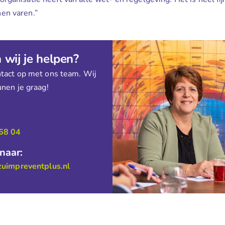
en varen.”
wij je helpen?
act op met ons team. Wij
nen je graag!
:
68 04
 naar:
zuimpreventplus.nl