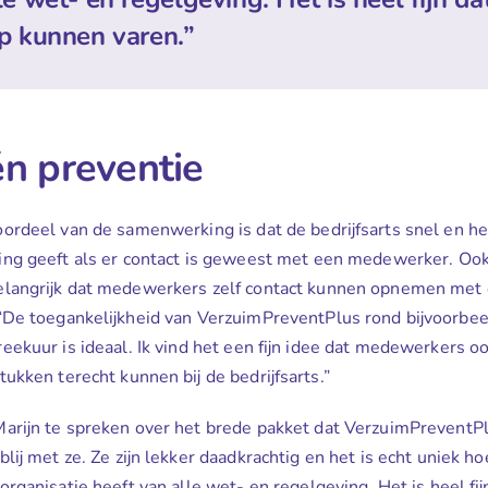
p kunnen varen.”
én preventie
ordeel van de samenwerking is dat de bedrijfsarts snel en h
ing geeft als er contact is geweest met een medewerker. Ook
belangrijk dat medewerkers zelf contact kunnen opnemen met
“De toegankelijkheid van VerzuimPreventPlus rond bijvoorbee
eekuur is ideaal. Ik vind het een fijn idee dat medewerkers oo
tukken terecht kunnen bij de bedrijfsarts.”
arijn te spreken over het brede pakket dat VerzuimPreventPl
 blij met ze. Ze zijn lekker daadkrachtig en het is echt uniek h
organisatie heeft van alle wet- en regelgeving. Het is heel fi