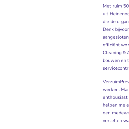
Met ruim 50
uit Heineno
die de organ
Denk bijvoor
aangesloten
efficiënt w
Cleaning & 
bouwen en t
servicecontr
VerzuimPrev
werken. Mar
enthousiast
helpen me ec
een medewer
vertellen wa