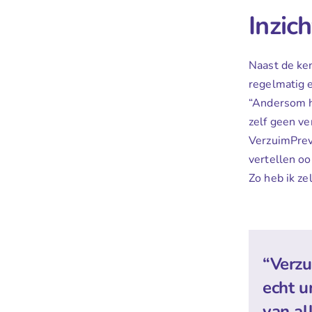
Inzich
Naast de ken
regelmatig e
“Andersom ho
zelf geen v
VerzuimPreve
vertellen oo
Zo heb ik ze
“Verzu
echt u
van al