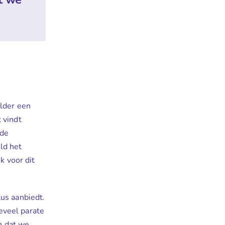
elder een
 vindt
 de
ld het
k voor dit
us aanbiedt.
oeveel parate
jn dat we