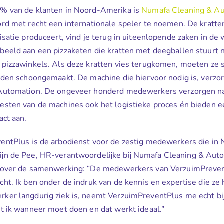
% van de klanten in Noord-Amerika is
Numafa Cleaning & A
ord met recht een internationale speler te noemen. De kratt
isatie produceert, vind je terug in uiteenlopende zaken in de 
beeld aan een pizzaketen die kratten met deegballen stuurt 
 pizzawinkels. Als deze kratten vies terugkomen, moeten ze 
orden schoongemaakt. De machine die hiervoor nodig is, verz
Automation. De ongeveer honderd medewerkers verzorgen na
esten van de machines ook het logistieke proces én bieden 
act aan.
entPlus is de arbodienst voor de zestig medewerkers die in
ijn de Pee, HR-verantwoordelijke bij Numafa Cleaning & Auto
 over de samenwerking: “De medewerkers van VerzuimPreve
ht. Ik ben onder de indruk van de kennis en expertise die ze
ker langdurig ziek is, neemt VerzuimPreventPlus me echt bij
t ik wanneer moet doen en dat werkt ideaal.”