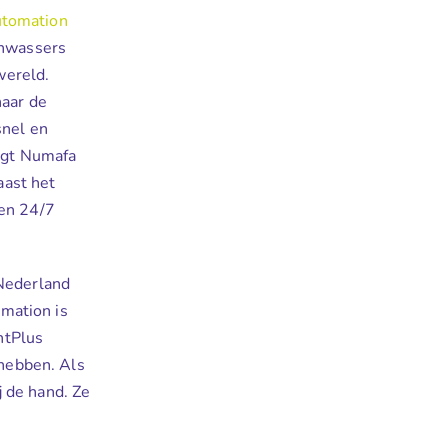
utomation
enwassers
wereld.
naar de
snel en
orgt Numafa
ast het
een 24/7
 Nederland
mation is
ntPlus
 hebben. Als
 de hand. Ze