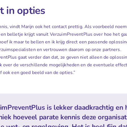
t in opties
nis, vindt Marijn ook het contact prettig. Als voorbeeld noem
en belletje krijgt vanuit VerzuimPreventPlus over hoe het gaa
ef ik maar te bellen en ik krijg direct een passende oplossing
erzuimspecialisten en vertrouwen daarom op onze partners.
ntPlus gaat verder dan dat, ze geven niet alleen de oplossi
k over de verschillende mogelijkheden en de eventuele effec
lf ook een goed beeld van de opties.”
imPreventPlus is lekker daadkrachtig en h
niek hoeveel parate kennis deze organisat
le wet- en regelgeving. Het is heel fijn d