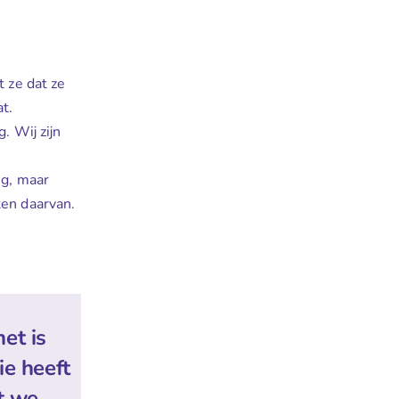
t ze dat ze
t.
. Wij zijn
ng, maar
ten daarvan.
et is
ie heeft
at we