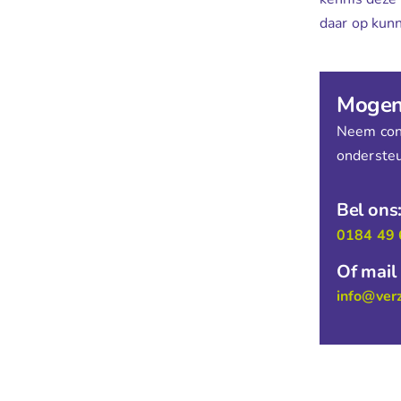
daar op kunn
Mogen 
Neem cont
ondersteu
Bel ons
0184 49 
Of mail
info@ver