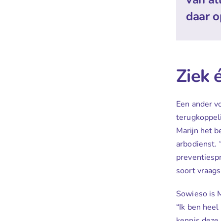
daar o
Ziek 
Een ander vo
terugkoppel
Marijn het 
arbodienst. 
preventiespr
soort vraags
Sowieso is M
“Ik ben heel
kennis deze 