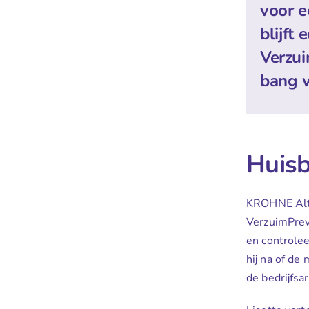
voor e
blijft
Verzui
bang v
Huis
KROHNE Alto
VerzuimPrev
en controle
hij na of de
de bedrijfsar