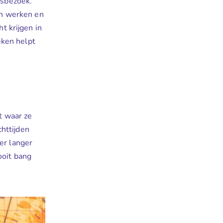
isbezoek.
kan werken en
t krijgen in
eken helpt
t waar ze
httijden
er langer
ooit bang