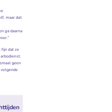
ke
lf, maar dat
en ga daarna
oor.”
fijn dat ze
 arbodienst.
lemaal geen
e volgende
httijden