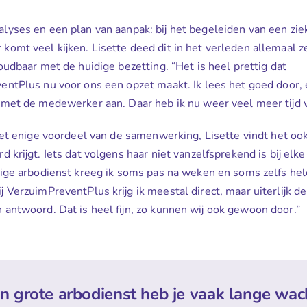
yses en een plan van aanpak: bij het begeleiden van een zie
omt veel kijken. Lisette deed dit in het verleden allemaal ze
oudbaar met de huidige bezetting. “Het is heel prettig dat
ntPlus nu voor ons een opzet maakt. Ik lees het goed door, 
met de medewerker aan. Daar heb ik nu weer veel meer tijd v
het enige voordeel van de samenwerking, Lisette vindt het ook 
d krijgt. Iets dat volgens haar niet vanzelfsprekend is bij elke
orige arbodienst kreeg ik soms pas na weken en soms zelfs he
j VerzuimPreventPlus krijg ik meestal direct, maar uiterlijk d
antwoord. Dat is heel fijn, zo kunnen wij ook gewoon door.”
en grote arbodienst heb je vaak lange wac