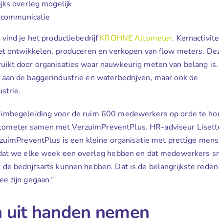
jks overleg mogelijk
 communicatie
 vind je het productiebedrijf
KROHNE Altometer
. Kernactivit
 het ontwikkelen, produceren en verkopen van flow meters. D
uikt door organisaties waar nauwkeurig meten van belang is
 aan de baggerindustrie en waterbedrijven, maar ook de
ustrie.
imbegeleiding voor de ruim 600 medewerkers op orde te ho
meter samen met VerzuimPreventPlus. HR-adviseur Lisett
rzuimPreventPlus is een kleine organisatie met prettige men
 dat we elke week een overleg hebben en dat medewerkers s
 de bedrijfsarts kunnen hebben. Dat is de belangrijkste red
ee zijn gegaan.”
 uit handen nemen