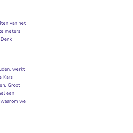
eiten van het
eze meters
. Denk
uden, werkt
e Kars
sen. Groot
nel een
en waarom we