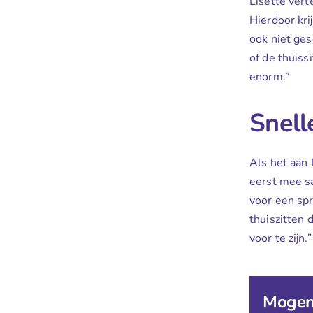
Lisette vert
Hierdoor kri
ook niet ges
of de thuiss
enorm.”
Snell
Als het aan 
eerst mee sa
voor een spr
thuiszitten 
voor te zijn.”
Mogen 