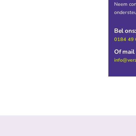
Neem cont
ondersteu
Bel ons
0184 49 
Of mail
info@ver