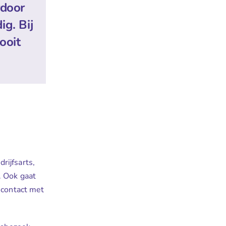
rdoor
ig. Bij
ooit
rijfsarts,
. Ook gaat
 contact met