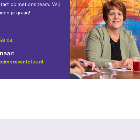
act op met ons team. Wij
nen je graag!
:
68 04
 naar:
zuimpreventplus.nl