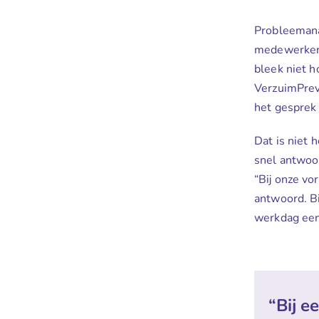
Probleemanal
medewerker k
bleek niet h
VerzuimPreve
het gesprek 
Dat is niet 
snel antwoor
“Bij onze v
antwoord. Bi
werkdag een 
“Bij e