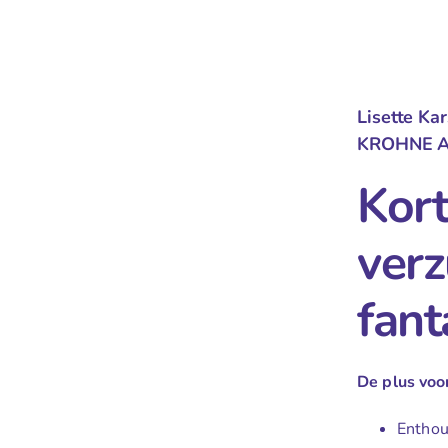
Lisette Ka
KROHNE A
Kort
verz
fant
De plus vo
Enthou