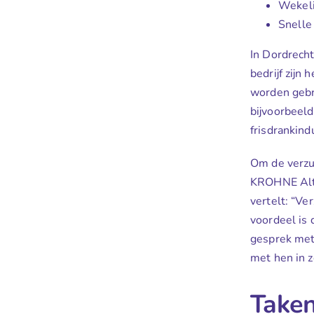
Wekeli
Snelle
In Dordrecht
bedrijf zijn
worden gebr
bijvoorbeeld
frisdrankind
Om de verzu
KROHNE Alto
vertelt: “Ve
voordeel is
gesprek met
met hen in z
Taken