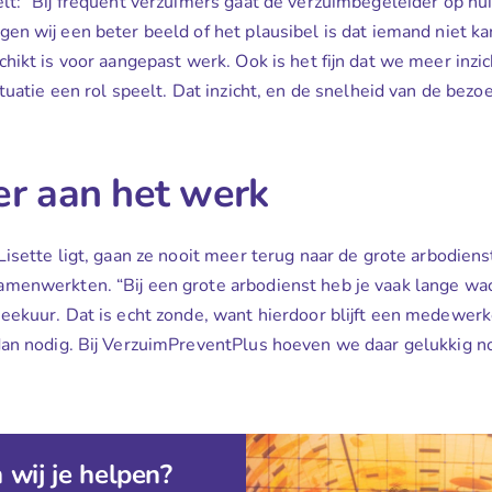
elt: “Bij frequent verzuimers gaat de verzuimbegeleider op hu
jgen wij een beter beeld of het plausibel is dat iemand niet 
chikt is voor aangepast werk. Ook is het fijn dat we meer inzich
ituatie een rol speelt. Dat inzicht, en de snelheid van de bezo
er aan het werk
Lisette ligt, gaan ze nooit meer terug naar de grote arbodiens
menwerkten. “Bij een grote arbodienst heb je vaak lange wac
eekuur. Dat is echt zonde, want hierdoor blijft een medewerk
dan nodig. Bij VerzuimPreventPlus hoeven we daar gelukkig n
wij je helpen?