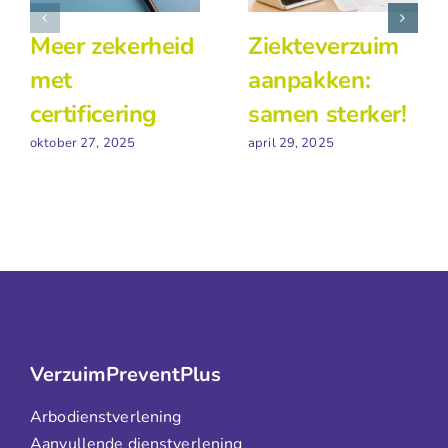
Meer zekerheid
Ziekteverzuim
met
aanpakken:
certificering
samen sterker!
oktober 27, 2025
april 29, 2025
VerzuimPreventPlus
Arbodienstverlening
Aanvullende dienstverlening