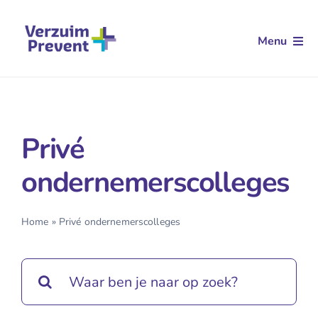
Ga
naar
Menu
inhoud
Arbodienstverlening
Aanvullende dienstverlening
Privé
Klantverhalen
ondernemerscolleges
Kennis
Home
»
Privé ondernemerscolleges
Over ons
Contact
Zoeken
naar: