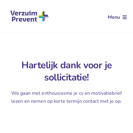
Ga
naar
Menu
inhoud
Arbodienstverlening
Aanvullende dienstverlening
Klantverhalen
Hartelijk dank voor je
sollicitatie!
Kennis
We gaan met enthousiasme je cv en motivatiebrief
Over ons
lezen en nemen op korte termijn contact met je op.
Contact